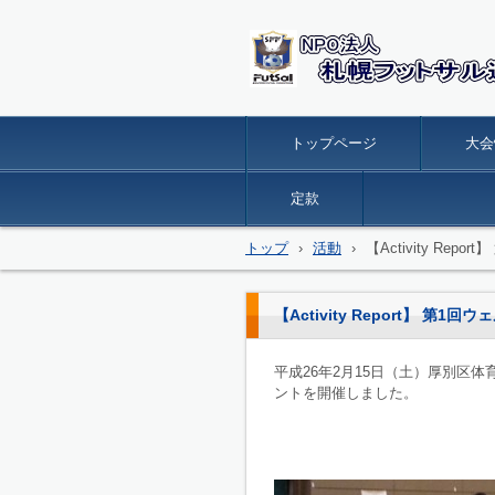
トップページ
大会
定款
トップ
›
活動
›
【Activity R
【Activity Report】
平成26年2月15日（土）厚別区
ントを開催しました。