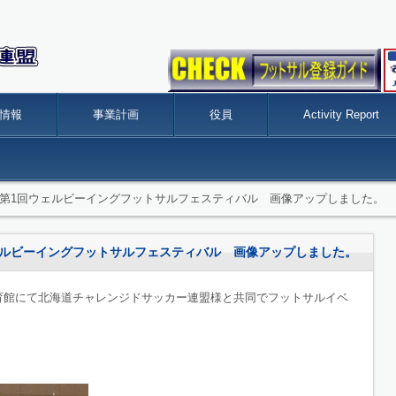
情報
事業計画
役員
Activity Report
eport】 第1回ウェルビーイングフットサルフェスティバル 画像アップしました。
 第1回ウェルビーイングフットサルフェスティバル 画像アップしました。
体育館にて北海道チャレンジドサッカー連盟様と共同でフットサルイベ