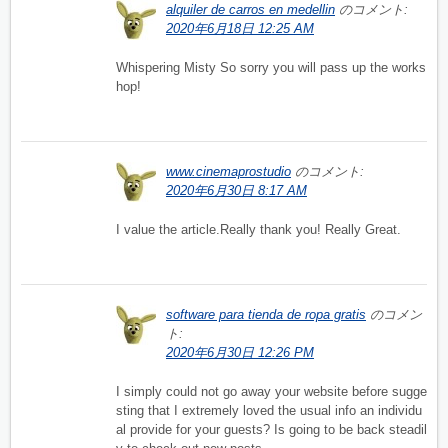
alquiler de carros en medellin
のコメント:
2020年6月18日 12:25 AM
Whispering Misty So sorry you will pass up the works
hop!
www.cinemaprostudio
のコメント:
2020年6月30日 8:17 AM
I value the article.Really thank you! Really Great.
software para tienda de ropa gratis
のコメン
ト:
2020年6月30日 12:26 PM
I simply could not go away your website before sugge
sting that I extremely loved the usual info an individu
al provide for your guests? Is going to be back steadil