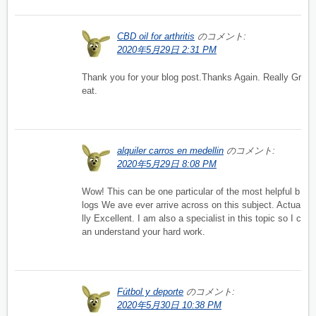
CBD oil for arthritis
のコメント:
2020年5月29日 2:31 PM
Thank you for your blog post.Thanks Again. Really Gr
eat.
alquiler carros en medellin
のコメント:
2020年5月29日 8:08 PM
Wow! This can be one particular of the most helpful b
logs We ave ever arrive across on this subject. Actua
lly Excellent. I am also a specialist in this topic so I c
an understand your hard work.
Fútbol y deporte
のコメント:
2020年5月30日 10:38 PM