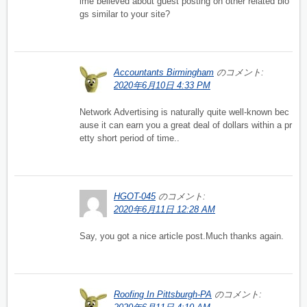
ime believed about guest posting on other related blo
gs similar to your site?
Accountants Birmingham
のコメント:
2020年6月10日 4:33 PM
Network Advertising is naturally quite well-known bec
ause it can earn you a great deal of dollars within a pr
etty short period of time..
HGOT-045
のコメント:
2020年6月11日 12:28 AM
Say, you got a nice article post.Much thanks again.
Roofing In Pittsburgh-PA
のコメント: