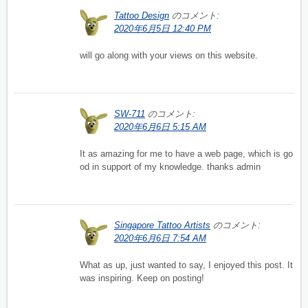
Tattoo Design
のコメント:
2020年6月5日 12:40 PM
will go along with your views on this website.
SW-711
のコメント:
2020年6月6日 5:15 AM
It as amazing for me to have a web page, which is go
od in support of my knowledge. thanks admin
Singapore Tattoo Artists
のコメント:
2020年6月6日 7:54 AM
What as up, just wanted to say, I enjoyed this post. It
was inspiring. Keep on posting!