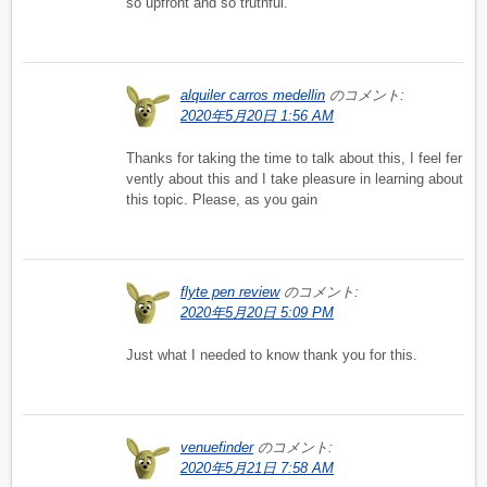
so upfront and so truthful.
alquiler carros medellin
のコメント:
2020年5月20日 1:56 AM
Thanks for taking the time to talk about this, I feel fer
vently about this and I take pleasure in learning about
this topic. Please, as you gain
flyte pen review
のコメント:
2020年5月20日 5:09 PM
Just what I needed to know thank you for this.
venuefinder
のコメント:
2020年5月21日 7:58 AM