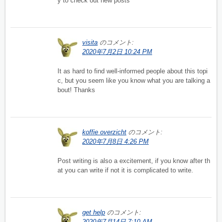
y to check out new posts
visita
のコメント:
2020年7月2日 10:24 PM
It as hard to find well-informed people about this topi
c, but you seem like you know what you are talking a
bout! Thanks
koffie overzicht
のコメント:
2020年7月8日 4:26 PM
Post writing is also a excitement, if you know after th
at you can write if not it is complicated to write.
get help
のコメント:
2020年7月14日 7:10 AM