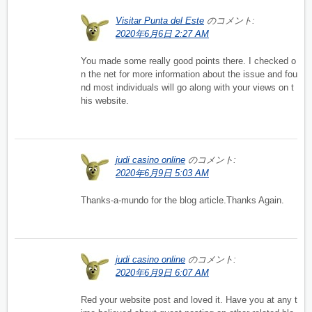
Visitar Punta del Este
のコメント:
2020年6月6日 2:27 AM
You made some really good points there. I checked o
n the net for more information about the issue and fou
nd most individuals will go along with your views on t
his website.
judi casino online
のコメント:
2020年6月9日 5:03 AM
Thanks-a-mundo for the blog article.Thanks Again.
judi casino online
のコメント:
2020年6月9日 6:07 AM
Red your website post and loved it. Have you at any t