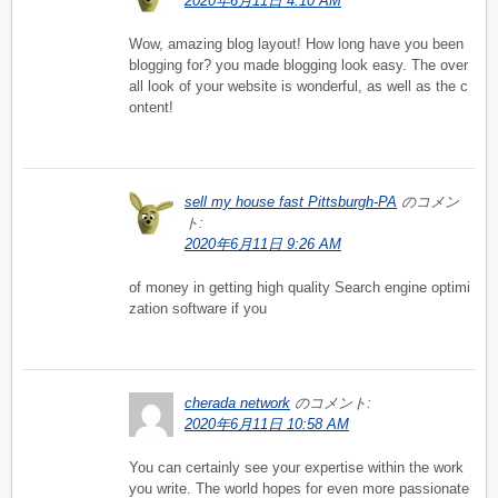
2020年6月11日 4:10 AM
Wow, amazing blog layout! How long have you been
blogging for? you made blogging look easy. The over
all look of your website is wonderful, as well as the c
ontent!
sell my house fast Pittsburgh-PA
のコメン
ト:
2020年6月11日 9:26 AM
of money in getting high quality Search engine optimi
zation software if you
cherada network
のコメント:
2020年6月11日 10:58 AM
You can certainly see your expertise within the work
you write. The world hopes for even more passionate