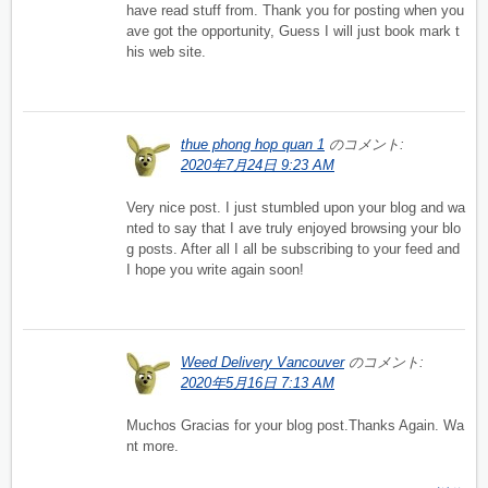
have read stuff from. Thank you for posting when you
ave got the opportunity, Guess I will just book mark t
his web site.
thue phong hop quan 1
のコメント:
2020年7月24日 9:23 AM
Very nice post. I just stumbled upon your blog and wa
nted to say that I ave truly enjoyed browsing your blo
g posts. After all I all be subscribing to your feed and
I hope you write again soon!
Weed Delivery Vancouver
のコメント:
2020年5月16日 7:13 AM
Muchos Gracias for your blog post.Thanks Again. Wa
nt more.