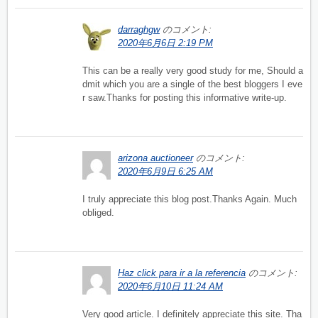
darraghgw
のコメント:
2020年6月6日 2:19 PM
This can be a really very good study for me, Should a
dmit which you are a single of the best bloggers I eve
r saw.Thanks for posting this informative write-up.
arizona auctioneer
のコメント:
2020年6月9日 6:25 AM
I truly appreciate this blog post.Thanks Again. Much
obliged.
Haz click para ir a la referencia
のコメント:
2020年6月10日 11:24 AM
Very good article. I definitely appreciate this site. Tha