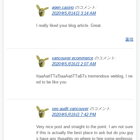
agen casino
のコメント:
2020年5月14日 3:14 AM
I really liked your blog article. Great.
返信
vancouver ecommerce
のコメント:
2020年5月16日 2:07 AM
ItaаАабТТаЂааАабТТаБТs tremendous weblog, I ne
ed to be like you
seo audit vancouver
のコメント:
2020年5月19日 7:42 PM
Very nice post and straight to the point. I am not sure
if this is actually the best place to ask but do you guy
s have any thoughts on where to hire some professio