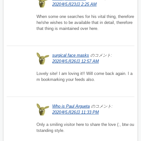
2020年5月23日 2:25 AM
When some one searches for his vital thing, therefore
he/she wishes to be available that in detail, therefore
that thing is maintained over here.
surgical face masks
のコメント:
2020年5月26日 12:57 AM
Lovely site! I am loving it!! Will come back again. I a
m bookmarking your feeds also.
Who is Paul Argueta
のコメント:
2020年5月26日 11:33 PM
Only a smiling visitor here to share the love (:, btw ou
tstanding style.