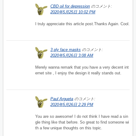
CBD oil for depression
のコメント:
2020年5月25日 10:02 PM
I truly appreciate this article post.Thanks Again. Cool.
3 ply face masks
のコメント:
2020年5月26日 3:08 AM
Merely wanna remark that you have a very decent int
ernet site , I enjoy the design it really stands out.
Paul Argueta
のコメント:
2020年5月26日 2:29 PM
You are so awesome! I do not think I have read a sin
gle thing like that before. So great to find someone wi
th a few unique thoughts on this topic.