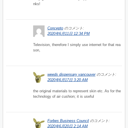
nks!
Concepto
のコメント:
2020年6月11日 12:34 PM
Television, therefore I simply use internet for that rea
son,
weeds dispensary vancouver
のコメント:
2020年6月17日 3:20 AM
the original materials to represent skin etc. As for the
technology of air cushion; it is useful
Forbes Business Council
のコメント:
2020年6月20日 2:14 AM