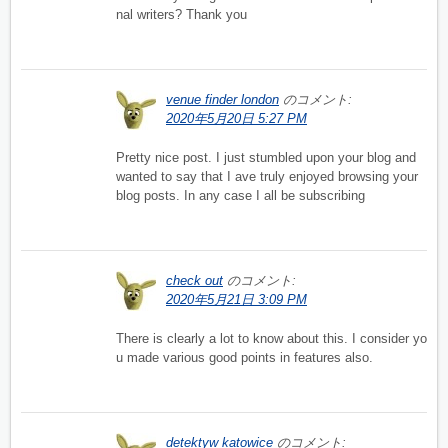
nal writers? Thank you
venue finder london
のコメント:
2020年5月20日 5:27 PM
Pretty nice post. I just stumbled upon your blog and
wanted to say that I ave truly enjoyed browsing your
blog posts. In any case I all be subscribing
check out
のコメント:
2020年5月21日 3:09 PM
There is clearly a lot to know about this. I consider yo
u made various good points in features also.
detektyw katowice
のコメント: