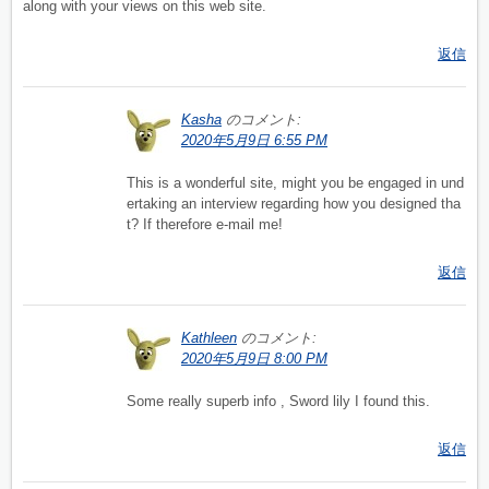
along with your views on this web site.
返信
Kasha
のコメント:
2020年5月9日 6:55 PM
This is a wonderful site, might you be engaged in und
ertaking an interview regarding how you designed tha
t? If therefore e-mail me!
返信
Kathleen
のコメント:
2020年5月9日 8:00 PM
Some really superb info , Sword lily I found this.
返信