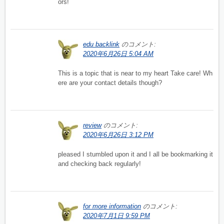
ors!
edu backlink
のコメント:
2020年6月26日 5:04 AM
This is a topic that is near to my heart Take care! Wh
ere are your contact details though?
review
のコメント:
2020年6月26日 3:12 PM
pleased I stumbled upon it and I all be bookmarking it
and checking back regularly!
for more information
のコメント:
2020年7月1日 9:59 PM