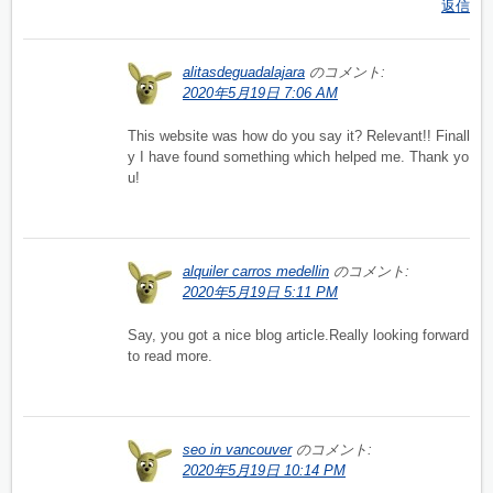
返信
alitasdeguadalajara
のコメント:
2020年5月19日 7:06 AM
This website was how do you say it? Relevant!! Finall
y I have found something which helped me. Thank yo
u!
alquiler carros medellin
のコメント:
2020年5月19日 5:11 PM
Say, you got a nice blog article.Really looking forward
to read more.
seo in vancouver
のコメント:
2020年5月19日 10:14 PM