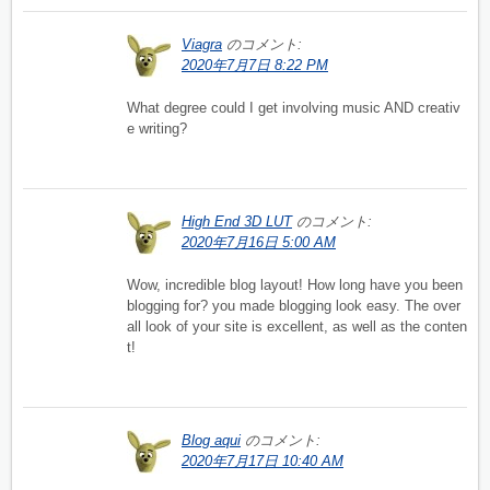
Viagra
のコメント:
2020年7月7日 8:22 PM
What degree could I get involving music AND creativ
e writing?
High End 3D LUT
のコメント:
2020年7月16日 5:00 AM
Wow, incredible blog layout! How long have you been
blogging for? you made blogging look easy. The over
all look of your site is excellent, as well as the conten
t!
Blog aqui
のコメント:
2020年7月17日 10:40 AM