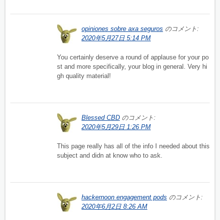
opiniones sobre axa seguros
のコメント:
2020年5月27日 5:14 PM
You certainly deserve a round of applause for your po
st and more specifically, your blog in general. Very hi
gh quality material!
Blessed CBD
のコメント:
2020年5月29日 1:26 PM
This page really has all of the info I needed about this
subject and didn at know who to ask.
hackernoon engagement pods
のコメント:
2020年6月2日 8:26 AM