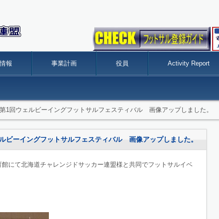
情報
事業計画
役員
Activity Report
eport】 第1回ウェルビーイングフットサルフェスティバル 画像アップしました。
 第1回ウェルビーイングフットサルフェスティバル 画像アップしました。
体育館にて北海道チャレンジドサッカー連盟様と共同でフットサルイベ