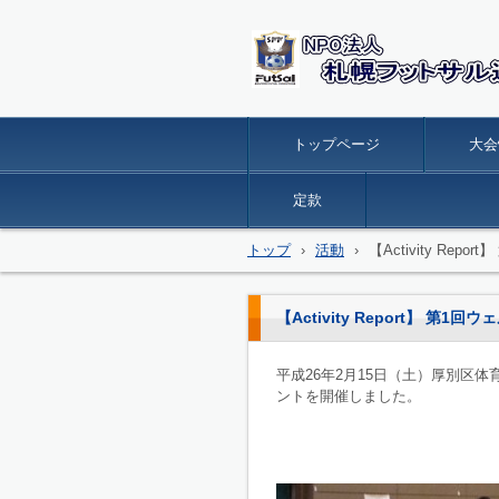
トップページ
大会
定款
トップ
›
活動
›
【Activity R
【Activity Report】
平成26年2月15日（土）厚別区
ントを開催しました。