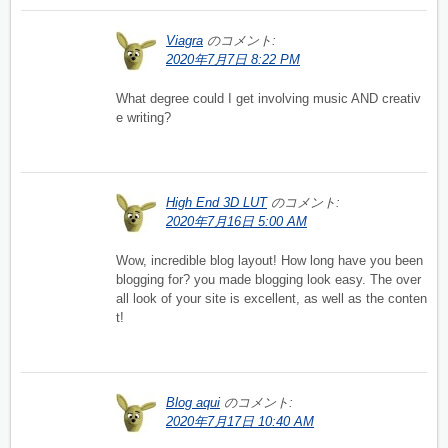
Viagra
のコメント:
2020年7月7日 8:22 PM
What degree could I get involving music AND creativ
e writing?
High End 3D LUT
のコメント:
2020年7月16日 5:00 AM
Wow, incredible blog layout! How long have you been
blogging for? you made blogging look easy. The over
all look of your site is excellent, as well as the conten
t!
Blog aqui
のコメント:
2020年7月17日 10:40 AM