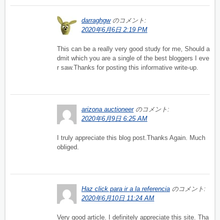
darraghgw
のコメント:
2020年6月6日 2:19 PM
This can be a really very good study for me, Should a
dmit which you are a single of the best bloggers I eve
r saw.Thanks for posting this informative write-up.
arizona auctioneer
のコメント:
2020年6月9日 6:25 AM
I truly appreciate this blog post.Thanks Again. Much
obliged.
Haz click para ir a la referencia
のコメント:
2020年6月10日 11:24 AM
Very good article. I definitely appreciate this site. Tha