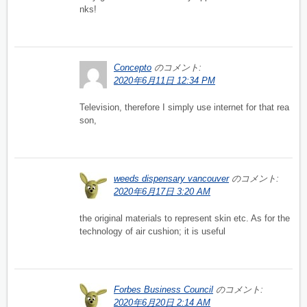
nks!
Concepto
のコメント:
2020年6月11日 12:34 PM
Television, therefore I simply use internet for that rea
son,
weeds dispensary vancouver
のコメント:
2020年6月17日 3:20 AM
the original materials to represent skin etc. As for the
technology of air cushion; it is useful
Forbes Business Council
のコメント:
2020年6月20日 2:14 AM