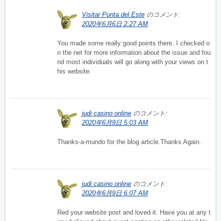
Visitar Punta del Este
のコメント:
2020年6月6日 2:27 AM
You made some really good points there. I checked o
n the net for more information about the issue and fou
nd most individuals will go along with your views on t
his website.
judi casino online
のコメント:
2020年6月9日 5:03 AM
Thanks-a-mundo for the blog article.Thanks Again.
judi casino online
のコメント:
2020年6月9日 6:07 AM
Red your website post and loved it. Have you at any t