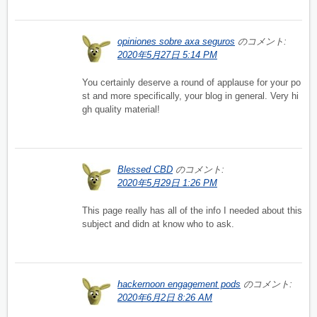
opiniones sobre axa seguros
のコメント:
2020年5月27日 5:14 PM
You certainly deserve a round of applause for your po
st and more specifically, your blog in general. Very hi
gh quality material!
Blessed CBD
のコメント:
2020年5月29日 1:26 PM
This page really has all of the info I needed about this
subject and didn at know who to ask.
hackernoon engagement pods
のコメント:
2020年6月2日 8:26 AM