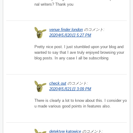
nal writers? Thank you
venue finder london
のコメント:
2020年5月20日 5:27 PM
Pretty nice post. I just stumbled upon your blog and
wanted to say that I ave truly enjoyed browsing your
blog posts. In any case I all be subscribing
check out
のコメント:
2020年5月21日 3:09 PM
There is clearly a lot to know about this. I consider yo
u made various good points in features also.
detektyw katowice
のコメント: