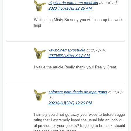
alquiler de carros en medellin
のコメント:
2020年6月18日 12:25 AM
Whispering Misty So sorry you will pass up the works
hop!
www.cinemaprostudio
のコメント:
2020年6月30日 8:17 AM
I value the article.Really thank you! Really Great.
software para tienda de ropa gratis
のコメン
ト:
2020年6月30日 12:26 PM
I simply could not go away your website before sugge
sting that I extremely loved the usual info an individu
al provide for your guests? Is going to be back steadil