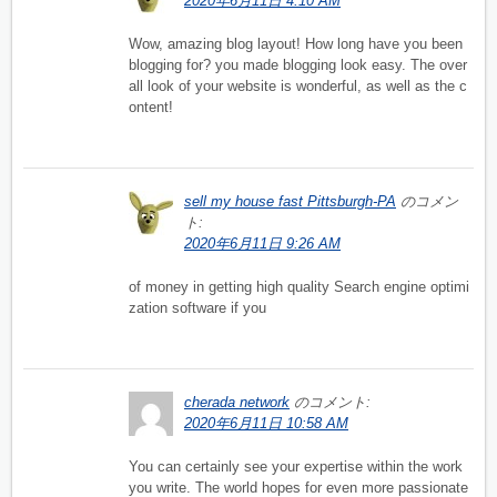
2020年6月11日 4:10 AM
Wow, amazing blog layout! How long have you been
blogging for? you made blogging look easy. The over
all look of your website is wonderful, as well as the c
ontent!
sell my house fast Pittsburgh-PA
のコメン
ト:
2020年6月11日 9:26 AM
of money in getting high quality Search engine optimi
zation software if you
cherada network
のコメント:
2020年6月11日 10:58 AM
You can certainly see your expertise within the work
you write. The world hopes for even more passionate