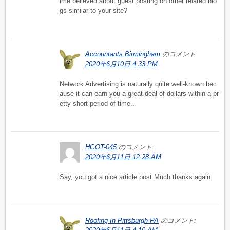
ime believed about guest posting on other related blo
gs similar to your site?
Accountants Birmingham
のコメント:
2020年6月10日 4:33 PM
Network Advertising is naturally quite well-known bec
ause it can earn you a great deal of dollars within a pr
etty short period of time..
HGOT-045
のコメント:
2020年6月11日 12:28 AM
Say, you got a nice article post.Much thanks again.
Roofing In Pittsburgh-PA
のコメント: