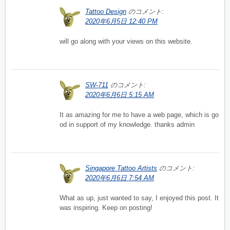
Tattoo Design
のコメント:
2020年6月5日 12:40 PM
will go along with your views on this website.
SW-711
のコメント:
2020年6月6日 5:15 AM
It as amazing for me to have a web page, which is go
od in support of my knowledge. thanks admin
Singapore Tattoo Artists
のコメント:
2020年6月6日 7:54 AM
What as up, just wanted to say, I enjoyed this post. It
was inspiring. Keep on posting!