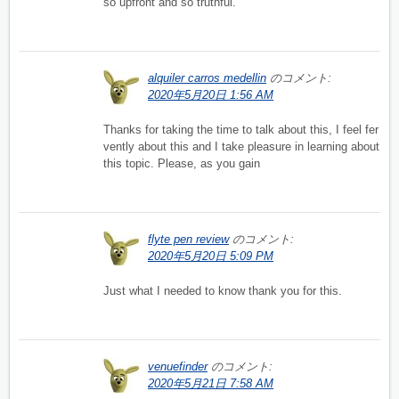
so upfront and so truthful.
alquiler carros medellin
のコメント:
2020年5月20日 1:56 AM
Thanks for taking the time to talk about this, I feel fer
vently about this and I take pleasure in learning about
this topic. Please, as you gain
flyte pen review
のコメント:
2020年5月20日 5:09 PM
Just what I needed to know thank you for this.
venuefinder
のコメント:
2020年5月21日 7:58 AM