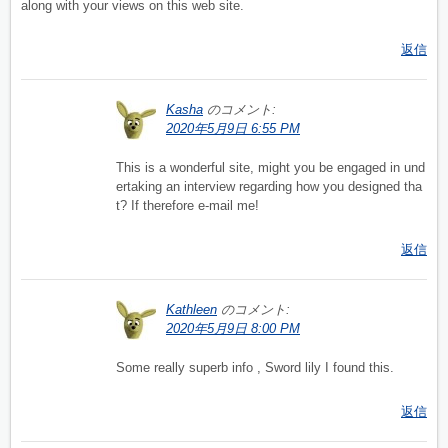
along with your views on this web site.
返信
Kasha
のコメント:
2020年5月9日 6:55 PM
This is a wonderful site, might you be engaged in und
ertaking an interview regarding how you designed tha
t? If therefore e-mail me!
返信
Kathleen
のコメント:
2020年5月9日 8:00 PM
Some really superb info , Sword lily I found this.
返信