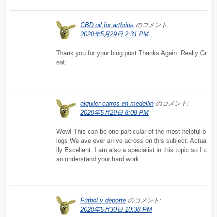
CBD oil for arthritis
のコメント:
2020年5月29日 2:31 PM
Thank you for your blog post.Thanks Again. Really Gr
eat.
alquiler carros en medellin
のコメント:
2020年5月29日 8:08 PM
Wow! This can be one particular of the most helpful b
logs We ave ever arrive across on this subject. Actua
lly Excellent. I am also a specialist in this topic so I c
an understand your hard work.
Fútbol y deporte
のコメント:
2020年5月30日 10:38 PM