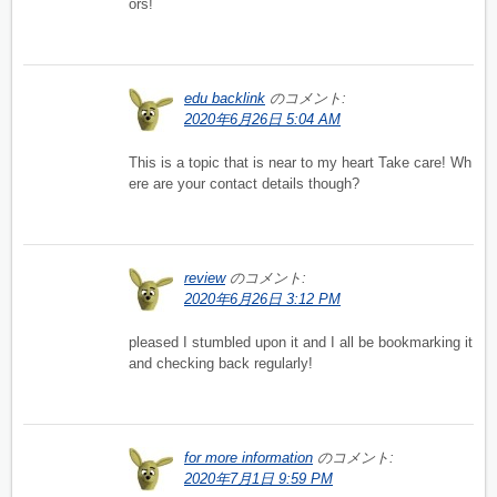
ors!
edu backlink
のコメント:
2020年6月26日 5:04 AM
This is a topic that is near to my heart Take care! Wh
ere are your contact details though?
review
のコメント:
2020年6月26日 3:12 PM
pleased I stumbled upon it and I all be bookmarking it
and checking back regularly!
for more information
のコメント:
2020年7月1日 9:59 PM