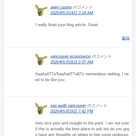
agen casino
のコメント:
2020年5月14日 3:14 AM
I really liked your blog article. Great.
返信
vancouver ecommerce
のコメント:
2020年5月16日 2:07 AM
ItaаАабТТаЂааАабТТаБТs tremendous weblog, I ne
ed to be like you
seo audit vancouver
のコメント:
2020年5月19日 7:42 PM
Very nice post and straight to the point. I am not sure
if this is actually the best place to ask but do you guy
s have any thoughts on where to hire some professio