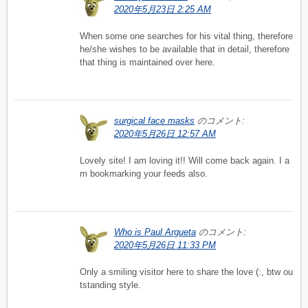
2020年5月23日 2:25 AM
When some one searches for his vital thing, therefore
he/she wishes to be available that in detail, therefore
that thing is maintained over here.
surgical face masks
のコメント:
2020年5月26日 12:57 AM
Lovely site! I am loving it!! Will come back again. I a
m bookmarking your feeds also.
Who is Paul Argueta
のコメント:
2020年5月26日 11:33 PM
Only a smiling visitor here to share the love (:, btw ou
tstanding style.