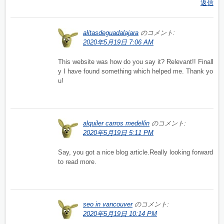
返信
alitasdeguadalajara
のコメント:
2020年5月19日 7:06 AM
This website was how do you say it? Relevant!! Finall
y I have found something which helped me. Thank yo
u!
alquiler carros medellin
のコメント:
2020年5月19日 5:11 PM
Say, you got a nice blog article.Really looking forward
to read more.
seo in vancouver
のコメント:
2020年5月19日 10:14 PM