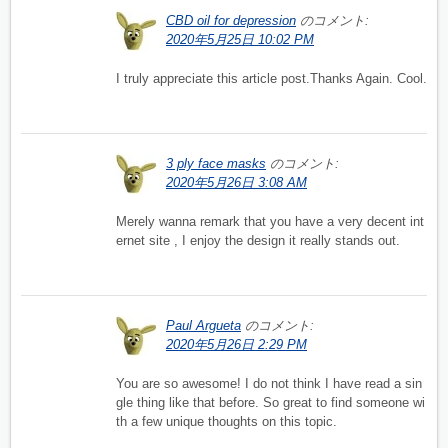
CBD oil for depression
のコメント:
2020年5月25日 10:02 PM
I truly appreciate this article post.Thanks Again. Cool.
3 ply face masks
のコメント:
2020年5月26日 3:08 AM
Merely wanna remark that you have a very decent int
ernet site , I enjoy the design it really stands out.
Paul Argueta
のコメント:
2020年5月26日 2:29 PM
You are so awesome! I do not think I have read a sin
gle thing like that before. So great to find someone wi
th a few unique thoughts on this topic.