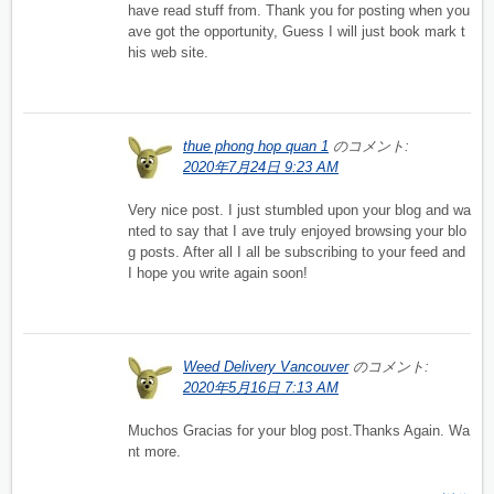
have read stuff from. Thank you for posting when you
ave got the opportunity, Guess I will just book mark t
his web site.
thue phong hop quan 1
のコメント:
2020年7月24日 9:23 AM
Very nice post. I just stumbled upon your blog and wa
nted to say that I ave truly enjoyed browsing your blo
g posts. After all I all be subscribing to your feed and
I hope you write again soon!
Weed Delivery Vancouver
のコメント:
2020年5月16日 7:13 AM
Muchos Gracias for your blog post.Thanks Again. Wa
nt more.