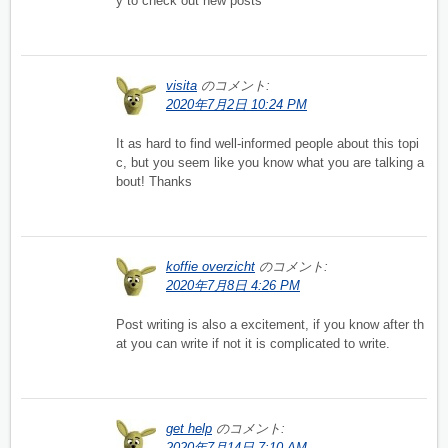
y to check out new posts
visita
のコメント:
2020年7月2日 10:24 PM
It as hard to find well-informed people about this topi
c, but you seem like you know what you are talking a
bout! Thanks
koffie overzicht
のコメント:
2020年7月8日 4:26 PM
Post writing is also a excitement, if you know after th
at you can write if not it is complicated to write.
get help
のコメント:
2020年7月14日 7:10 AM