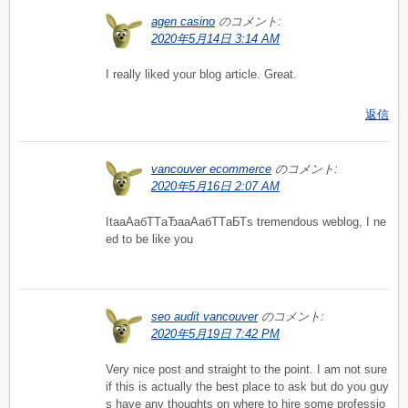
agen casino
のコメント:
2020年5月14日 3:14 AM
I really liked your blog article. Great.
返信
vancouver ecommerce
のコメント:
2020年5月16日 2:07 AM
ItaаАабТТаЂааАабТТаБТs tremendous weblog, I ne
ed to be like you
seo audit vancouver
のコメント:
2020年5月19日 7:42 PM
Very nice post and straight to the point. I am not sure
if this is actually the best place to ask but do you guy
s have any thoughts on where to hire some professio