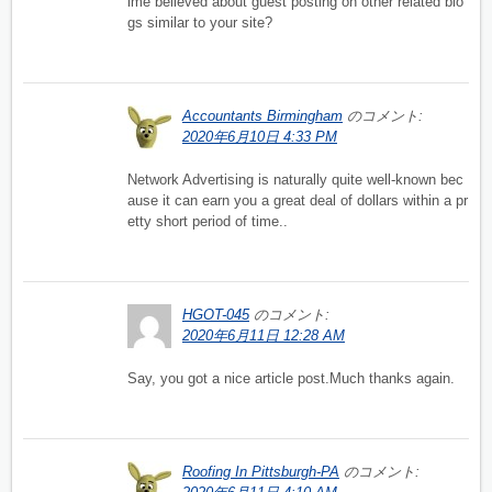
ime believed about guest posting on other related blo
gs similar to your site?
Accountants Birmingham
のコメント:
2020年6月10日 4:33 PM
Network Advertising is naturally quite well-known bec
ause it can earn you a great deal of dollars within a pr
etty short period of time..
HGOT-045
のコメント:
2020年6月11日 12:28 AM
Say, you got a nice article post.Much thanks again.
Roofing In Pittsburgh-PA
のコメント: