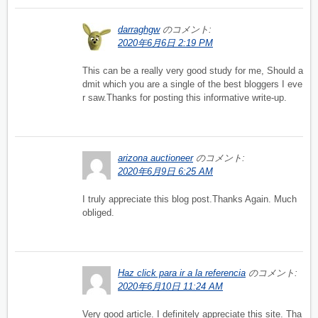
darraghgw
のコメント:
2020年6月6日 2:19 PM
This can be a really very good study for me, Should a
dmit which you are a single of the best bloggers I eve
r saw.Thanks for posting this informative write-up.
arizona auctioneer
のコメント:
2020年6月9日 6:25 AM
I truly appreciate this blog post.Thanks Again. Much
obliged.
Haz click para ir a la referencia
のコメント:
2020年6月10日 11:24 AM
Very good article. I definitely appreciate this site. Tha