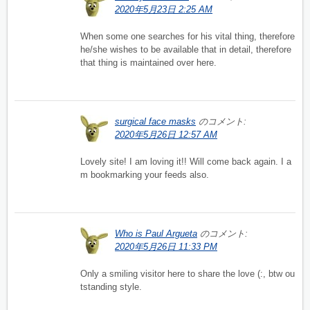
2020年5月23日 2:25 AM
When some one searches for his vital thing, therefore
he/she wishes to be available that in detail, therefore
that thing is maintained over here.
surgical face masks
のコメント:
2020年5月26日 12:57 AM
Lovely site! I am loving it!! Will come back again. I a
m bookmarking your feeds also.
Who is Paul Argueta
のコメント:
2020年5月26日 11:33 PM
Only a smiling visitor here to share the love (:, btw ou
tstanding style.