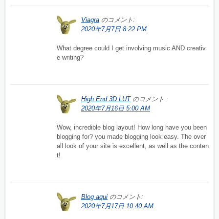
Viagra
のコメント:
2020年7月7日 8:22 PM
What degree could I get involving music AND creativ
e writing?
High End 3D LUT
のコメント:
2020年7月16日 5:00 AM
Wow, incredible blog layout! How long have you been
blogging for? you made blogging look easy. The over
all look of your site is excellent, as well as the conten
t!
Blog aqui
のコメント:
2020年7月17日 10:40 AM