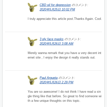
CBD oil for depression
のコメント:
2020年5月25日 10:02 PM
I truly appreciate this article post.Thanks Again. Cool.
3 ply face masks
のコメント:
2020年5月26日 3:08 AM
Merely wanna remark that you have a very decent int
ernet site , I enjoy the design it really stands out.
Paul Argueta
のコメント:
2020年5月26日 2:29 PM
You are so awesome! I do not think I have read a sin
gle thing like that before. So great to find someone wi
th a few unique thoughts on this topic.