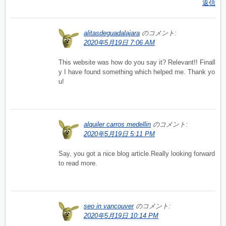
返信
alitasdeguadalajara
のコメント:
2020年5月19日 7:06 AM
This website was how do you say it? Relevant!! Finall
y I have found something which helped me. Thank yo
u!
alquiler carros medellin
のコメント:
2020年5月19日 5:11 PM
Say, you got a nice blog article.Really looking forward
to read more.
seo in vancouver
のコメント:
2020年5月19日 10:14 PM