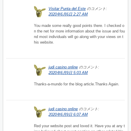
Visitar Punta del Este
のコメント:
2020年6月6日 2:27 AM
You made some really good points there. I checked o
n the net for more information about the issue and fou
nd most individuals will go along with your views on t
his website.
judi casino online
のコメント:
2020年6月9日 5:03 AM
Thanks-a-mundo for the blog article.Thanks Again.
judi casino online
のコメント:
2020年6月9日 6:07 AM
Red your website post and loved it. Have you at any t