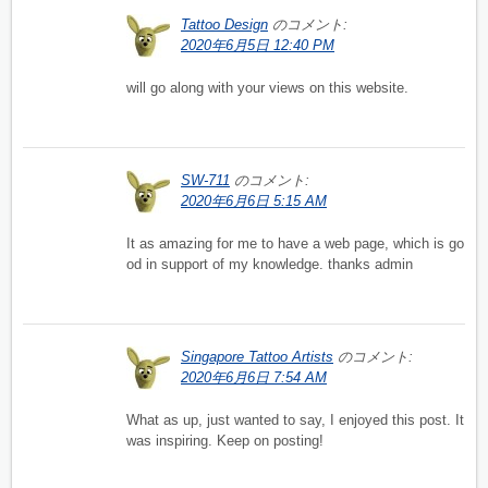
Tattoo Design
のコメント:
2020年6月5日 12:40 PM
will go along with your views on this website.
SW-711
のコメント:
2020年6月6日 5:15 AM
It as amazing for me to have a web page, which is go
od in support of my knowledge. thanks admin
Singapore Tattoo Artists
のコメント:
2020年6月6日 7:54 AM
What as up, just wanted to say, I enjoyed this post. It
was inspiring. Keep on posting!