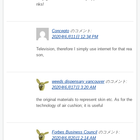
nks!
Concepto
のコメント:
2020年6月11日 12:34 PM
Television, therefore I simply use internet for that rea
son,
weeds dispensary vancouver
のコメント:
2020年6月17日 3:20 AM
the original materials to represent skin etc. As for the
technology of air cushion; it is useful
Forbes Business Council
のコメント:
2020年6月20日 2:14 AM