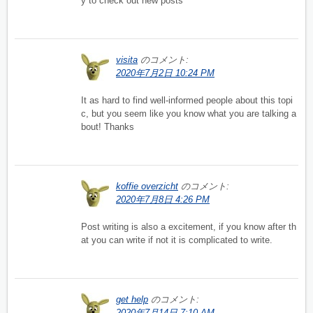
y to check out new posts
visita
のコメント:
2020年7月2日 10:24 PM
It as hard to find well-informed people about this topi
c, but you seem like you know what you are talking a
bout! Thanks
koffie overzicht
のコメント:
2020年7月8日 4:26 PM
Post writing is also a excitement, if you know after th
at you can write if not it is complicated to write.
get help
のコメント:
2020年7月14日 7:10 AM