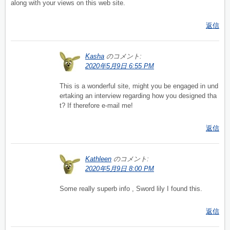
along with your views on this web site.
返信
Kasha
のコメント:
2020年5月9日 6:55 PM
This is a wonderful site, might you be engaged in und
ertaking an interview regarding how you designed tha
t? If therefore e-mail me!
返信
Kathleen
のコメント:
2020年5月9日 8:00 PM
Some really superb info , Sword lily I found this.
返信