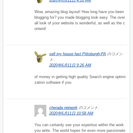
2020年6月11日 4:10 AM
Wow, amazing blog layout! How long have you been
blogging for? you made blogging look easy. The over
all look of your website is wonderful, as well as the c
ontent!
sell my house fast Pittsburgh-PA
のコメン
ト:
2020年6月11日 9:26 AM
of money in getting high quality Search engine optimi
zation software if you
cherada network
のコメント:
2020年6月11日 10:58 AM
You can certainly see your expertise within the work
you write. The world hopes for even more passionate