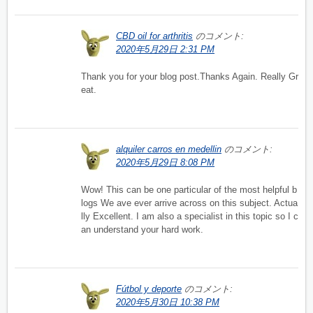
CBD oil for arthritis
のコメント:
2020年5月29日 2:31 PM
Thank you for your blog post.Thanks Again. Really Gr
eat.
alquiler carros en medellin
のコメント:
2020年5月29日 8:08 PM
Wow! This can be one particular of the most helpful b
logs We ave ever arrive across on this subject. Actua
lly Excellent. I am also a specialist in this topic so I c
an understand your hard work.
Fútbol y deporte
のコメント:
2020年5月30日 10:38 PM