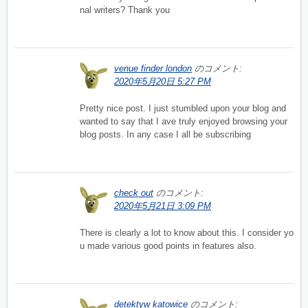
nal writers? Thank you
venue finder london
のコメント:
2020年5月20日 5:27 PM
Pretty nice post. I just stumbled upon your blog and
wanted to say that I ave truly enjoyed browsing your
blog posts. In any case I all be subscribing
check out
のコメント:
2020年5月21日 3:09 PM
There is clearly a lot to know about this. I consider yo
u made various good points in features also.
detektyw katowice
のコメント: