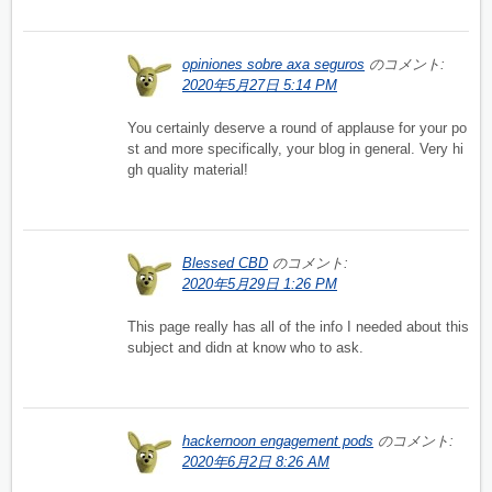
opiniones sobre axa seguros
のコメント:
2020年5月27日 5:14 PM
You certainly deserve a round of applause for your po
st and more specifically, your blog in general. Very hi
gh quality material!
Blessed CBD
のコメント:
2020年5月29日 1:26 PM
This page really has all of the info I needed about this
subject and didn at know who to ask.
hackernoon engagement pods
のコメント:
2020年6月2日 8:26 AM