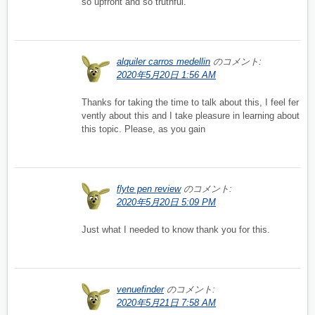
so upfront and so truthful.
alquiler carros medellin
のコメント:
2020年5月20日 1:56 AM
Thanks for taking the time to talk about this, I feel fer
vently about this and I take pleasure in learning about
this topic. Please, as you gain
flyte pen review
のコメント:
2020年5月20日 5:09 PM
Just what I needed to know thank you for this.
venuefinder
のコメント:
2020年5月21日 7:58 AM