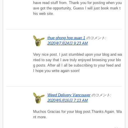
have read stuff from. Thank you for posting when you
ave got the opportunity, Guess I will just book mark t
his web site.
thue phong hop quan 1
のコメント:
2020年7月24日 9:23 AM
Very nice post. I just stumbled upon your blog and wa
nted to say that I ave truly enjoyed browsing your blo
g posts. After all I all be subscribing to your feed and
I hope you write again soon!
Weed Delivery Vancouver
のコメント:
2020年5月16日 7:13 AM
Muchos Gracias for your blog post.Thanks Again. Wa
nt more.