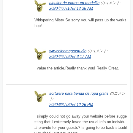
alquiler de carros en medellin
のコメント:
2020年6月18日 12:25 AM
Whispering Misty So sorry you will pass up the works
hop!
www.cinemaprostudio
のコメント:
2020年6月30日 8:17 AM
I value the article.Really thank you! Really Great.
software para tienda de ropa gratis
のコメン
ト:
2020年6月30日 12:26 PM
I simply could not go away your website before sugge
sting that I extremely loved the usual info an individu
al provide for your guests? Is going to be back steadil