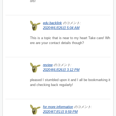
ors!
edu backlink
のコメント:
2020年6月26日 5:04 AM
This is a topic that is near to my heart Take care! Wh
ere are your contact details though?
review
のコメント:
2020年6月26日 3:12 PM
pleased I stumbled upon it and I all be bookmarking it
and checking back regularly!
for more information
のコメント:
2020年7月1日 9:59 PM