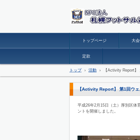
トップページ
大会
定款
トップ
›
活動
›
【Activity R
【Activity Report】
平成26年2月15日（土）厚別区
ントを開催しました。