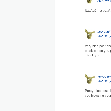
2020年5月
ItaаАабТТаЂаа
seo audi
2020年5月
Very nice post and 
o ask but do you 
Thank you
venue fin
2020年5月
Pretty nice post. 
yed browsing your 