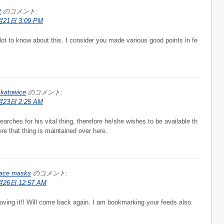
t
のコメント:
21日 3:09 PM
 lot to know about this. I consider you made various good points in fe
 katowice
のコメント:
23日 2:25 AM
ches for his vital thing, therefore he/she wishes to be available th
fore that thing is maintained over here.
 face masks
のコメント:
26日 12:57 AM
loving it!! Will come back again. I am bookmarking your feeds also.