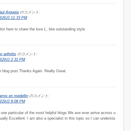
aul Argueta
のコメント:
26日 11:33 PM
itor here to share the love (:, btw outstanding style.
r arthritis
のコメント:
29日 2:31 PM
r blog post.Thanks Again. Really Great.
carros en medellin
のコメント:
29日 8:08 PM
one particular of the most helpful blogs We ave ever arrive across o
tually Excellent. I am also a specialist in this topic so I can understa
.