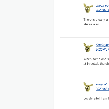
check ou
2020年5月
There is clearly a
atures also.
detektyw
2020年5月
When some one sear
at in detail, there
surgical
2020年5月
Lovely site! I am 