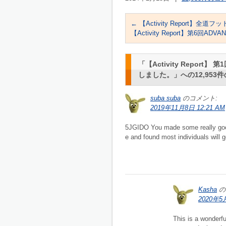
←
【Activity Report】
【Activity Report】第6回
「
【Activity Repo
しました。
」への12,95
suba suba
のコメント:
2019年11月8日 12:21 AM
5JGIDO You made some really good 
e and found most individuals will g
Kasha
の
2020年5
This is a wonderfu