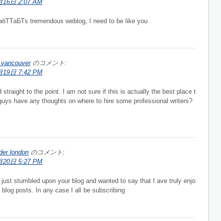
16日 2:07 AM
АабТТаБТs tremendous weblog, I need to be like you
t vancouver
のコメント:
19日 7:42 PM
straight to the point. I am not sure if this is actually the best place t
guys have any thoughts on where to hire some professional writers?
der london
のコメント:
20日 5:27 PM
I just stumbled upon your blog and wanted to say that I ave truly enjo
blog posts. In any case I all be subscribing