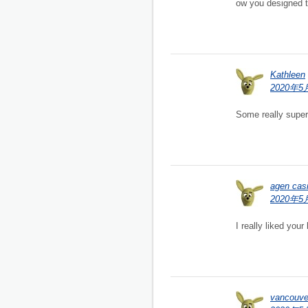
ow you designed th
Kathleen
2020年5
Some really superb
agen cas
2020年5月
I really liked your 
vancouv