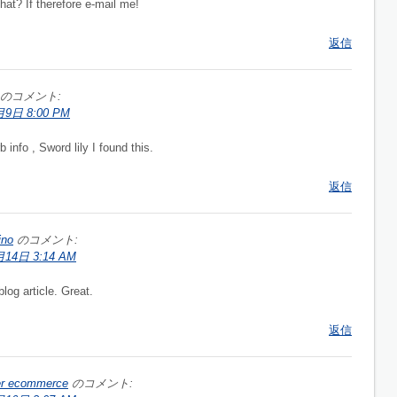
at? If therefore e-mail me!
返信
のコメント:
月9日 8:00 PM
 info , Sword lily I found this.
返信
ino
のコメント:
14日 3:14 AM
blog article. Great.
返信
er ecommerce
のコメント: