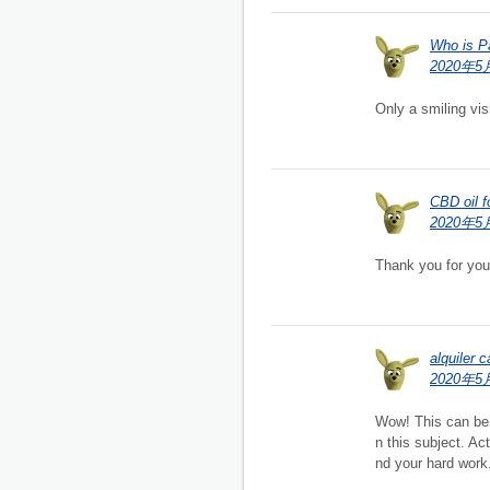
Who is P
2020年5月
Only a smiling vis
CBD oil fo
2020年5月
Thank you for you
alquiler 
2020年5月
Wow! This can be 
n this subject. Ac
nd your hard work