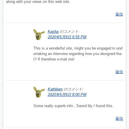
along with your views on this web site.
返信
Kasha
のコメント:
2020年5月9日 6:55 PM
This is a wonderful site, might you be engaged in und
ertaking an interview regarding how you designed tha
t? If therefore e-mail me!
返信
Kathleen
のコメント:
2020年5月9日 8:00 PM
Some really superb info , Sword lily I found this.
返信