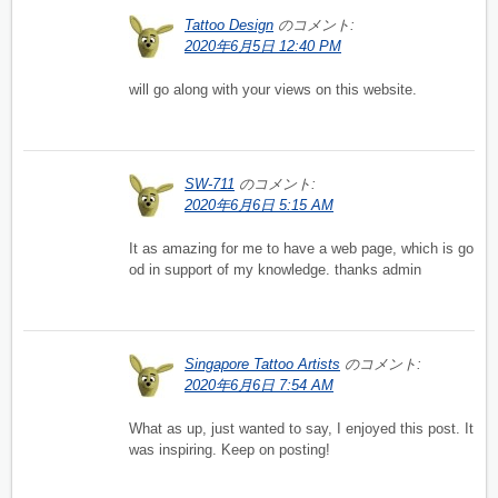
Tattoo Design
のコメント:
2020年6月5日 12:40 PM
will go along with your views on this website.
SW-711
のコメント:
2020年6月6日 5:15 AM
It as amazing for me to have a web page, which is go
od in support of my knowledge. thanks admin
Singapore Tattoo Artists
のコメント:
2020年6月6日 7:54 AM
What as up, just wanted to say, I enjoyed this post. It
was inspiring. Keep on posting!