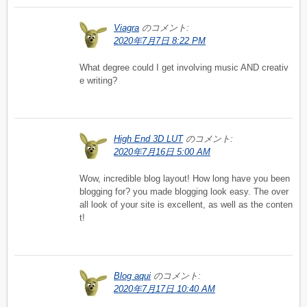
Viagra
のコメント:
2020年7月7日 8:22 PM
What degree could I get involving music AND creativ
e writing?
High End 3D LUT
のコメント:
2020年7月16日 5:00 AM
Wow, incredible blog layout! How long have you been
blogging for? you made blogging look easy. The over
all look of your site is excellent, as well as the conten
t!
Blog aqui
のコメント:
2020年7月17日 10:40 AM