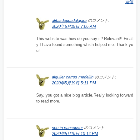
返信
alitasdeguadalajara
のコメント:
2020年5月19日 7:06 AM
This website was how do you say it? Relevant!! Finall
y I have found something which helped me. Thank yo
u!
alquiler carros medellin
のコメント:
2020年5月19日 5:11 PM
Say, you got a nice blog article.Really looking forward
to read more.
seo in vancouver
のコメント:
2020年5月19日 10:14 PM