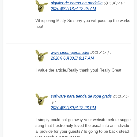
alquiler de carros en medellin
のコメント:
2020年6月18日 12:25 AM
Whispering Misty So sorry you will pass up the works
hop!
www.cinemaprostudio
のコメント:
2020年6月30日 8:17 AM
I value the article.Really thank you! Really Great.
software para tienda de ropa gratis
のコメン
ト:
2020年6月30日 12:26 PM
I simply could not go away your website before sugge
sting that I extremely loved the usual info an individu
al provide for your guests? Is going to be back steadil