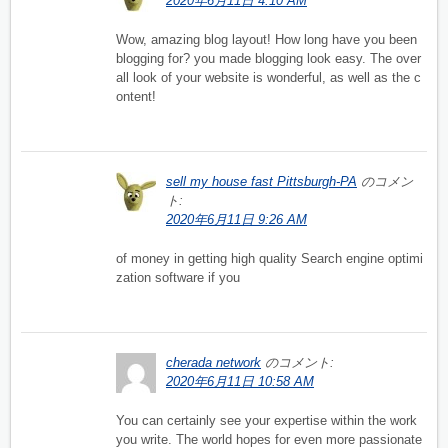
2020年6月11日 4:10 AM
Wow, amazing blog layout! How long have you been
blogging for? you made blogging look easy. The over
all look of your website is wonderful, as well as the c
ontent!
sell my house fast Pittsburgh-PA
のコメン
ト:
2020年6月11日 9:26 AM
of money in getting high quality Search engine optimi
zation software if you
cherada network
のコメント:
2020年6月11日 10:58 AM
You can certainly see your expertise within the work
you write. The world hopes for even more passionate