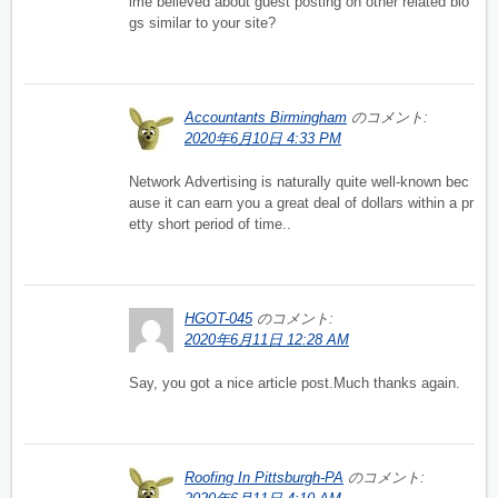
ime believed about guest posting on other related blo
gs similar to your site?
Accountants Birmingham
のコメント:
2020年6月10日 4:33 PM
Network Advertising is naturally quite well-known bec
ause it can earn you a great deal of dollars within a pr
etty short period of time..
HGOT-045
のコメント:
2020年6月11日 12:28 AM
Say, you got a nice article post.Much thanks again.
Roofing In Pittsburgh-PA
のコメント: