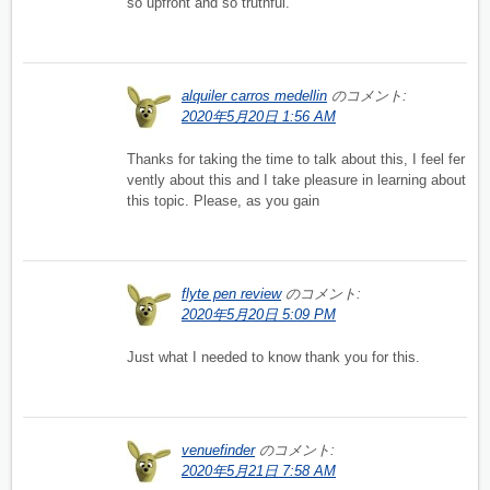
so upfront and so truthful.
alquiler carros medellin
のコメント:
2020年5月20日 1:56 AM
Thanks for taking the time to talk about this, I feel fer
vently about this and I take pleasure in learning about
this topic. Please, as you gain
flyte pen review
のコメント:
2020年5月20日 5:09 PM
Just what I needed to know thank you for this.
venuefinder
のコメント:
2020年5月21日 7:58 AM