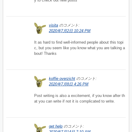
y to check out new posts
visita
のコメント:
2020年7月2日 10:24 PM
It as hard to find well-informed people about this topi
c, but you seem like you know what you are talking a
bout! Thanks
koffie overzicht
のコメント:
2020年7月8日 4:26 PM
Post writing is also a excitement, if you know after th
at you can write if not it is complicated to write.
get help
のコメント:
2020年7月14日 7:10 AM