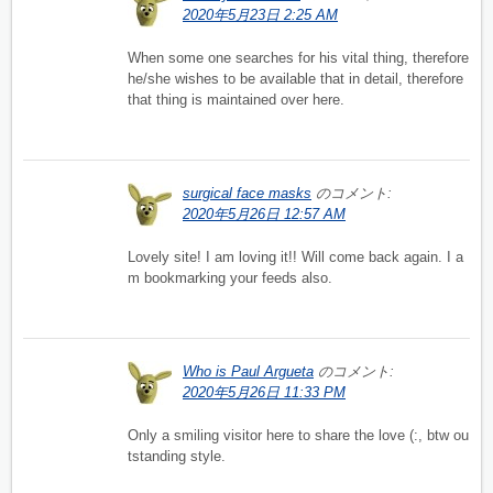
2020年5月23日 2:25 AM
When some one searches for his vital thing, therefore
he/she wishes to be available that in detail, therefore
that thing is maintained over here.
surgical face masks
のコメント:
2020年5月26日 12:57 AM
Lovely site! I am loving it!! Will come back again. I a
m bookmarking your feeds also.
Who is Paul Argueta
のコメント:
2020年5月26日 11:33 PM
Only a smiling visitor here to share the love (:, btw ou
tstanding style.