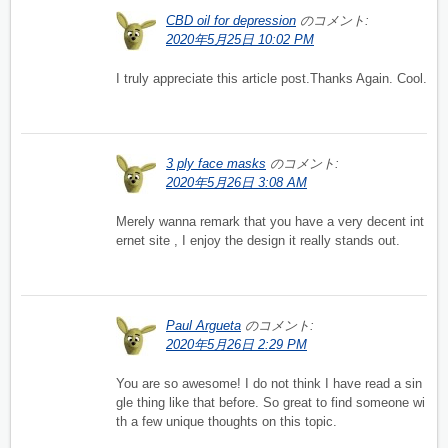
CBD oil for depression
のコメント:
2020年5月25日 10:02 PM
I truly appreciate this article post.Thanks Again. Cool.
3 ply face masks
のコメント:
2020年5月26日 3:08 AM
Merely wanna remark that you have a very decent int
ernet site , I enjoy the design it really stands out.
Paul Argueta
のコメント:
2020年5月26日 2:29 PM
You are so awesome! I do not think I have read a sin
gle thing like that before. So great to find someone wi
th a few unique thoughts on this topic.