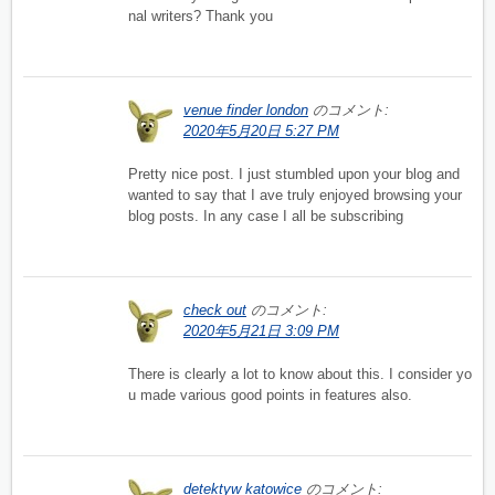
nal writers? Thank you
venue finder london
のコメント:
2020年5月20日 5:27 PM
Pretty nice post. I just stumbled upon your blog and
wanted to say that I ave truly enjoyed browsing your
blog posts. In any case I all be subscribing
check out
のコメント:
2020年5月21日 3:09 PM
There is clearly a lot to know about this. I consider yo
u made various good points in features also.
detektyw katowice
のコメント: