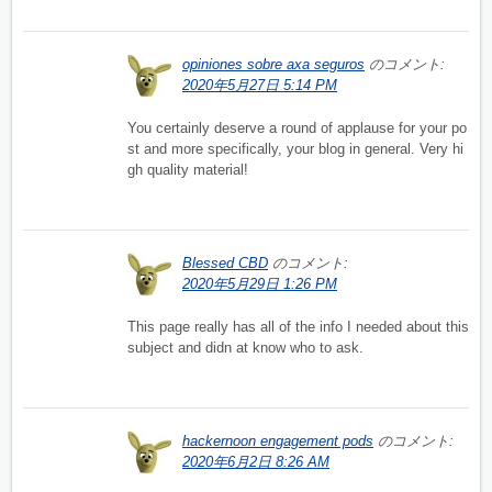
opiniones sobre axa seguros
のコメント:
2020年5月27日 5:14 PM
You certainly deserve a round of applause for your po
st and more specifically, your blog in general. Very hi
gh quality material!
Blessed CBD
のコメント:
2020年5月29日 1:26 PM
This page really has all of the info I needed about this
subject and didn at know who to ask.
hackernoon engagement pods
のコメント:
2020年6月2日 8:26 AM