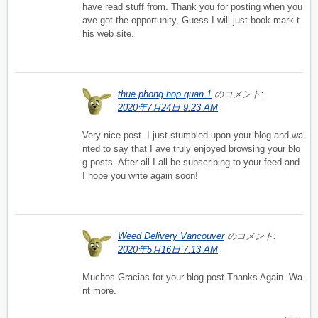
have read stuff from. Thank you for posting when you
ave got the opportunity, Guess I will just book mark t
his web site.
thue phong hop quan 1
のコメント:
2020年7月24日 9:23 AM
Very nice post. I just stumbled upon your blog and wa
nted to say that I ave truly enjoyed browsing your blo
g posts. After all I all be subscribing to your feed and
I hope you write again soon!
Weed Delivery Vancouver
のコメント:
2020年5月16日 7:13 AM
Muchos Gracias for your blog post.Thanks Again. Wa
nt more.