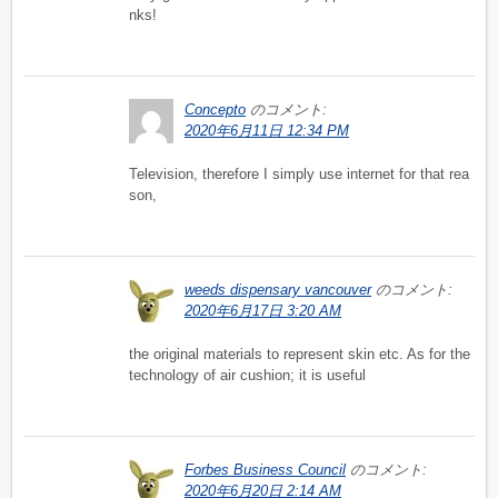
nks!
Concepto
のコメント:
2020年6月11日 12:34 PM
Television, therefore I simply use internet for that rea
son,
weeds dispensary vancouver
のコメント:
2020年6月17日 3:20 AM
the original materials to represent skin etc. As for the
technology of air cushion; it is useful
Forbes Business Council
のコメント:
2020年6月20日 2:14 AM