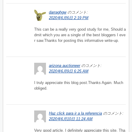
darraghgw
のコメント:
2020年6月6日 2:19 PM
This can be a really very good study for me, Should a
dmit which you are a single of the best bloggers I eve
r saw.Thanks for posting this informative write-up.
arizona auctioneer
のコメント:
2020年6月9日 6:25 AM
I truly appreciate this blog post.Thanks Again. Much
obliged.
Haz click para ir a la referencia
のコメント:
2020年6月10日 11:24 AM
Very good article. I definitely appreciate this site. Tha