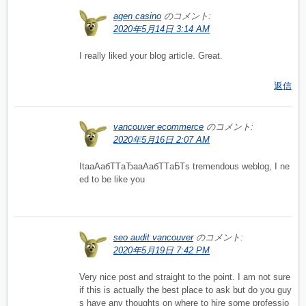
agen casino
のコメント:
2020年5月14日 3:14 AM
I really liked your blog article. Great.
返信
vancouver ecommerce
のコメント:
2020年5月16日 2:07 AM
ItaаАабТТаЂааАабТТаБТs tremendous weblog, I ne
ed to be like you
seo audit vancouver
のコメント:
2020年5月19日 7:42 PM
Very nice post and straight to the point. I am not sure
if this is actually the best place to ask but do you guy
s have any thoughts on where to hire some professio