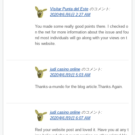
Visitar Punta del Este
のコメント:
2020年6月6日 2:27 AM
You made some really good points there. I checked o
n the net for more information about the issue and fou
nd most individuals will go along with your views on t
his website.
judi casino online
のコメント:
2020年6月9日 5:03 AM
Thanks-a-mundo for the blog article.Thanks Again.
judi casino online
のコメント:
2020年6月9日 6:07 AM
Red your website post and loved it. Have you at any t