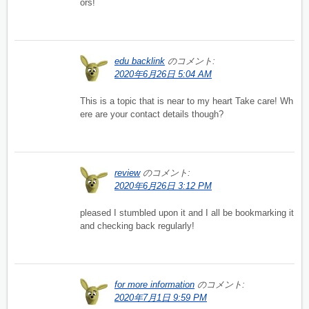
ors!
edu backlink
のコメント:
2020年6月26日 5:04 AM
This is a topic that is near to my heart Take care! Wh
ere are your contact details though?
review
のコメント:
2020年6月26日 3:12 PM
pleased I stumbled upon it and I all be bookmarking it
and checking back regularly!
for more information
のコメント:
2020年7月1日 9:59 PM