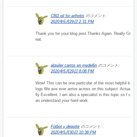
CBD oil for arthritis
のコメント:
2020年5月29日 2:31 PM
Thank you for your blog post.Thanks Again. Really Gr
eat.
alquiler carros en medellin
のコメント:
2020年5月29日 8:08 PM
Wow! This can be one particular of the most helpful b
logs We ave ever arrive across on this subject. Actua
lly Excellent. I am also a specialist in this topic so I c
an understand your hard work.
Fútbol y deporte
のコメント:
2020年5月30日 10:38 PM