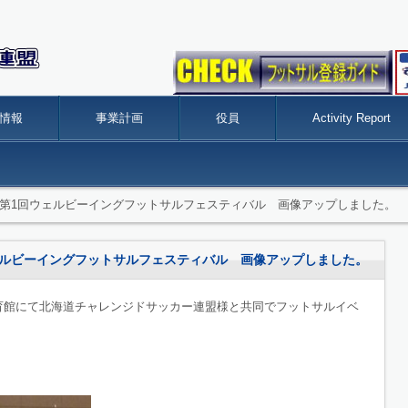
情報
事業計画
役員
Activity Report
eport】 第1回ウェルビーイングフットサルフェスティバル 画像アップしました。
 第1回ウェルビーイングフットサルフェスティバル 画像アップしました。
体育館にて北海道チャレンジドサッカー連盟様と共同でフットサルイベ