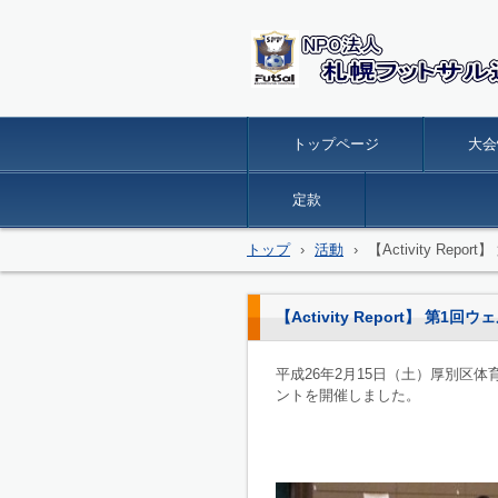
トップページ
大会
定款
トップ
›
活動
›
【Activity R
【Activity Report】
平成26年2月15日（土）厚別区
ントを開催しました。