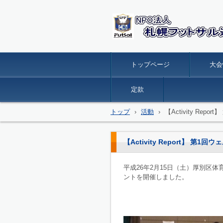
トップページ
大会
定款
トップ
›
活動
›
【Activity R
【Activity Report】
平成26年2月15日（土）厚別区
ントを開催しました。