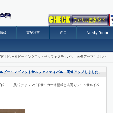
情報
事業計画
役員
Activity Report
eport】 第1回ウェルビーイングフットサルフェスティバル 画像アップしました。
 第1回ウェルビーイングフットサルフェスティバル 画像アップしました。
体育館にて北海道チャレンジドサッカー連盟様と共同でフットサルイベ